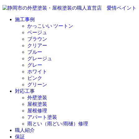
施工事例
かっこいい ツートン
ベージュ
ブラウン
クリアー
ブルー
グレージュ
グレー
ホワイト
ピンク
グリーン
対応工事
外壁塗装
屋根塗装
屋根修理
アパート塗装
雨とい（雨どい/雨樋）修理
職人紹介
保証