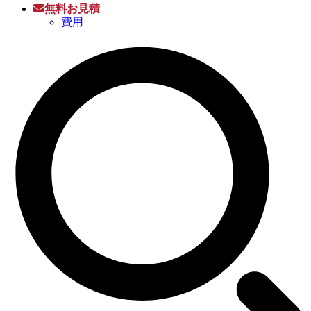
無料お見積
費用