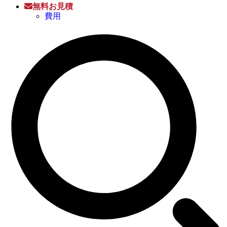
無料お見積
費用