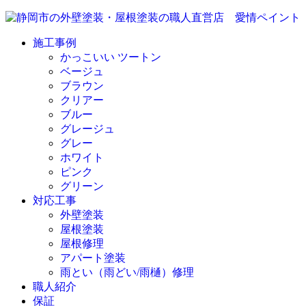
施工事例
かっこいい ツートン
ベージュ
ブラウン
クリアー
ブルー
グレージュ
グレー
ホワイト
ピンク
グリーン
対応工事
外壁塗装
屋根塗装
屋根修理
アパート塗装
雨とい（雨どい/雨樋）修理
職人紹介
保証