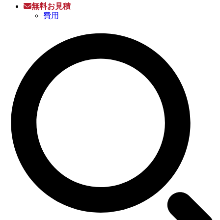
無料お見積
費用