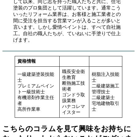
して以来、同じ志を持った職人たちと共に、住宅
塗装のプロ集団として活躍しています。通常こう
いったリフォーム業界は、お客様と施工業者との
間に受注を担当する営業マンが入ることが多いと
言います。しかし愛情ペイントは、すべて自社施
工。自社の職人たちが、ていねいに手塗りで仕上
げます。
資格情報
職長安全衛
一級建築塗装技能
樹脂注入技能
生教育
士
士
断熱施工技
プレミアムペイン
二級建築施工
術者
ト一級技術士
管理技士
ゴンドラ取
有機溶剤作業主任
二級建築士
扱業務
者
宅地建物取引
ハナコレマ
高所作業車
士
イスター
こちらのコラムを見て興味をお持ちに