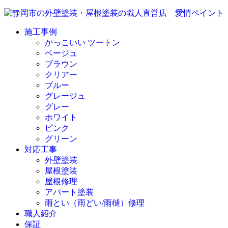
施工事例
かっこいい ツートン
ベージュ
ブラウン
クリアー
ブルー
グレージュ
グレー
ホワイト
ピンク
グリーン
対応工事
外壁塗装
屋根塗装
屋根修理
アパート塗装
雨とい（雨どい/雨樋）修理
職人紹介
保証