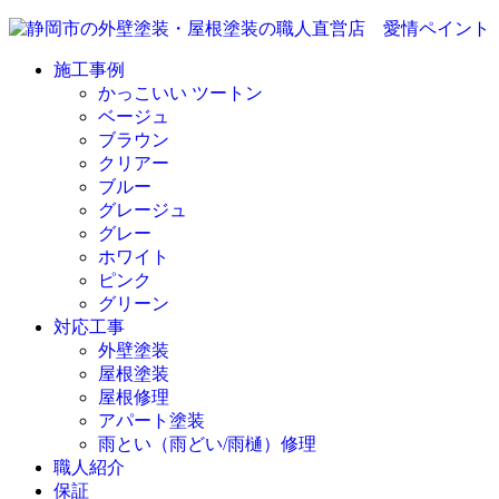
施工事例
かっこいい ツートン
ベージュ
ブラウン
クリアー
ブルー
グレージュ
グレー
ホワイト
ピンク
グリーン
対応工事
外壁塗装
屋根塗装
屋根修理
アパート塗装
雨とい（雨どい/雨樋）修理
職人紹介
保証