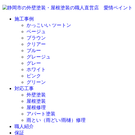
施工事例
かっこいい ツートン
ベージュ
ブラウン
クリアー
ブルー
グレージュ
グレー
ホワイト
ピンク
グリーン
対応工事
外壁塗装
屋根塗装
屋根修理
アパート塗装
雨とい（雨どい/雨樋）修理
職人紹介
保証