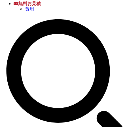
無料お見積
費用