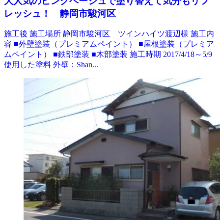
大人気のピンクベージュで塗り替えて気分もリフ
レッシュ！ 静岡市駿河区
施工後 施工場所 静岡市駿河区 ツインハイツ渡辺様 施工内
容 ■外壁塗装（プレミアムペイント） ■屋根塗装（プレミア
ムペイント） ■鉄部塗装 ■木部塗装 施工時期 2017/4/18～5/9
使用した塗料 外壁：Shan...