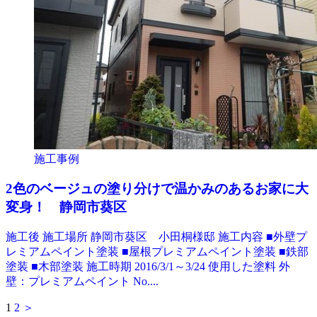
施工事例
2色のベージュの塗り分けで温かみのあるお家に大
変身！ 静岡市葵区
施工後 施工場所 静岡市葵区 小田桐様邸 施工内容 ■外壁プ
レミアムペイント塗装 ■屋根プレミアムペイント塗装 ■鉄部
塗装 ■木部塗装 施工時期 2016/3/1～3/24 使用した塗料 外
壁：プレミアムペイント No....
1
2
＞