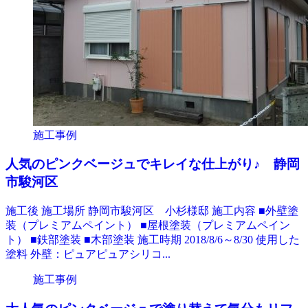
施工事例
人気のピンクベージュでキレイな仕上がり♪ 静岡
市駿河区
施工後 施工場所 静岡市駿河区 小杉様邸 施工内容 ■外壁塗
装（プレミアムペイント） ■屋根塗装（プレミアムペイン
ト） ■鉄部塗装 ■木部塗装 施工時期 2018/8/6～8/30 使用した
塗料 外壁：ピュアピュアシリコ...
施工事例