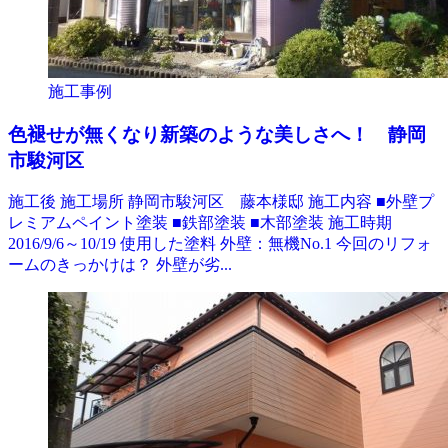
施工事例
色褪せが無くなり新築のような美しさへ！ 静岡
市駿河区
施工後 施工場所 静岡市駿河区 藤本様邸 施工内容 ■外壁プ
レミアムペイント塗装 ■鉄部塗装 ■木部塗装 施工時期
2016/9/6～10/19 使用した塗料 外壁：無機No.1 今回のリフォ
ームのきっかけは？ 外壁が劣...