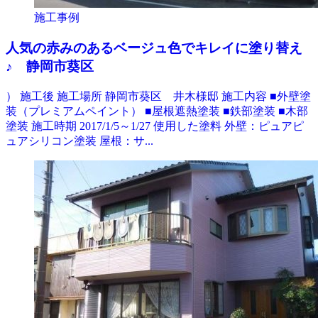
施工事例
人気の赤みのあるベージュ色でキレイに塗り替え
♪ 静岡市葵区
） 施工後 施工場所 静岡市葵区 井木様邸 施工内容 ■外壁塗
装（プレミアムペイント） ■屋根遮熱塗装 ■鉄部塗装 ■木部
塗装 施工時期 2017/1/5～1/27 使用した塗料 外壁：ピュアピ
ュアシリコン塗装 屋根：サ...