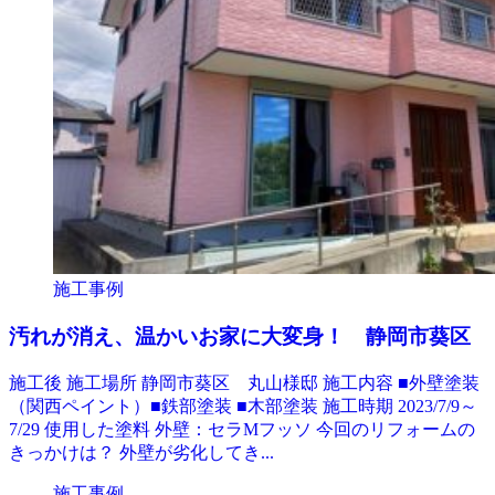
施工事例
汚れが消え、温かいお家に大変身！ 静岡市葵区
施工後 施工場所 静岡市葵区 丸山様邸 施工内容 ■外壁塗装
（関西ペイント）■鉄部塗装 ■木部塗装 施工時期 2023/7/9～
7/29 使用した塗料 外壁：セラMフッソ 今回のリフォームの
きっかけは？ 外壁が劣化してき...
施工事例