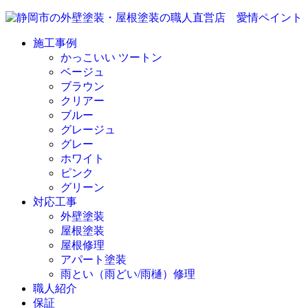
施工事例
かっこいい ツートン
ベージュ
ブラウン
クリアー
ブルー
グレージュ
グレー
ホワイト
ピンク
グリーン
対応工事
外壁塗装
屋根塗装
屋根修理
アパート塗装
雨とい（雨どい/雨樋）修理
職人紹介
保証