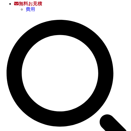
無料お見積
費用