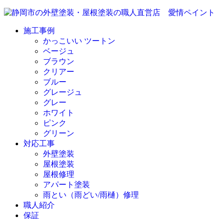
施工事例
かっこいい ツートン
ベージュ
ブラウン
クリアー
ブルー
グレージュ
グレー
ホワイト
ピンク
グリーン
対応工事
外壁塗装
屋根塗装
屋根修理
アパート塗装
雨とい（雨どい/雨樋）修理
職人紹介
保証