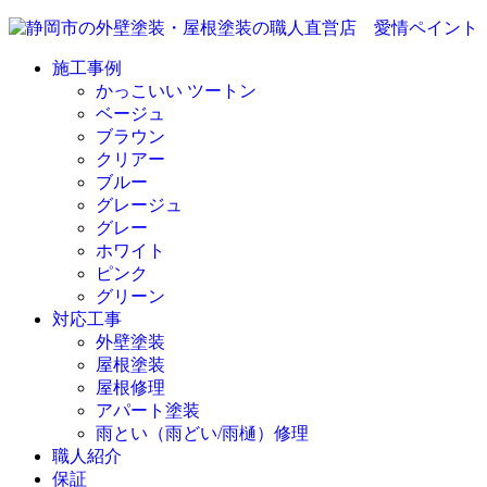
施工事例
かっこいい ツートン
ベージュ
ブラウン
クリアー
ブルー
グレージュ
グレー
ホワイト
ピンク
グリーン
対応工事
外壁塗装
屋根塗装
屋根修理
アパート塗装
雨とい（雨どい/雨樋）修理
職人紹介
保証