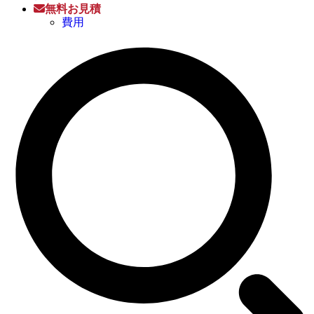
無料お見積
費用