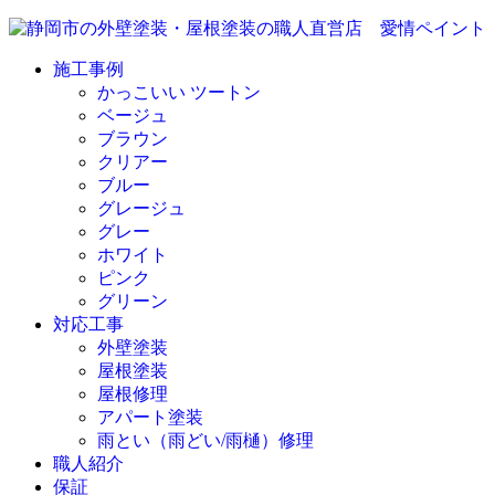
施工事例
かっこいい ツートン
ベージュ
ブラウン
クリアー
ブルー
グレージュ
グレー
ホワイト
ピンク
グリーン
対応工事
外壁塗装
屋根塗装
屋根修理
アパート塗装
雨とい（雨どい/雨樋）修理
職人紹介
保証