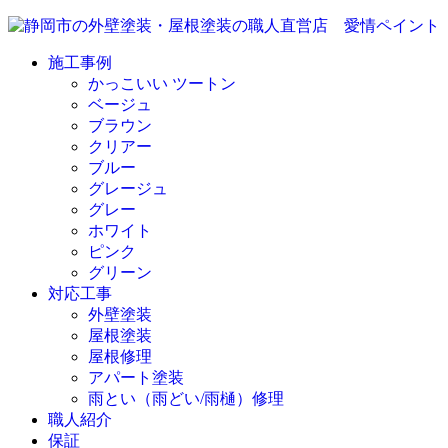
施工事例
かっこいい ツートン
ベージュ
ブラウン
クリアー
ブルー
グレージュ
グレー
ホワイト
ピンク
グリーン
対応工事
外壁塗装
屋根塗装
屋根修理
アパート塗装
雨とい（雨どい/雨樋）修理
職人紹介
保証