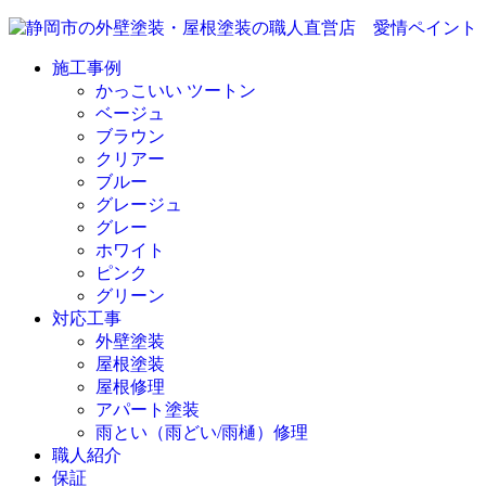
施工事例
かっこいい ツートン
ベージュ
ブラウン
クリアー
ブルー
グレージュ
グレー
ホワイト
ピンク
グリーン
対応工事
外壁塗装
屋根塗装
屋根修理
アパート塗装
雨とい（雨どい/雨樋）修理
職人紹介
保証