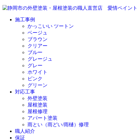
施工事例
かっこいい ツートン
ベージュ
ブラウン
クリアー
ブルー
グレージュ
グレー
ホワイト
ピンク
グリーン
対応工事
外壁塗装
屋根塗装
屋根修理
アパート塗装
雨とい（雨どい/雨樋）修理
職人紹介
保証