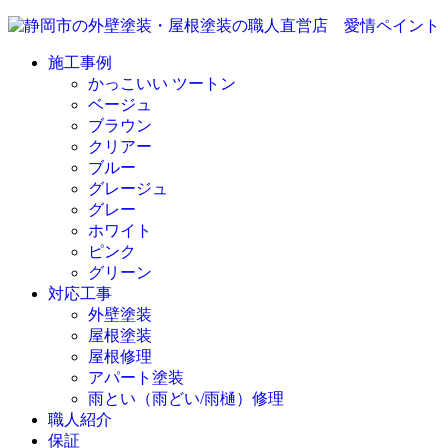
施工事例
かっこいい ツートン
ベージュ
ブラウン
クリアー
ブルー
グレージュ
グレー
ホワイト
ピンク
グリーン
対応工事
外壁塗装
屋根塗装
屋根修理
アパート塗装
雨とい（雨どい/雨樋）修理
職人紹介
保証