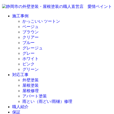
施工事例
かっこいい ツートン
ベージュ
ブラウン
クリアー
ブルー
グレージュ
グレー
ホワイト
ピンク
グリーン
対応工事
外壁塗装
屋根塗装
屋根修理
アパート塗装
雨とい（雨どい/雨樋）修理
職人紹介
保証