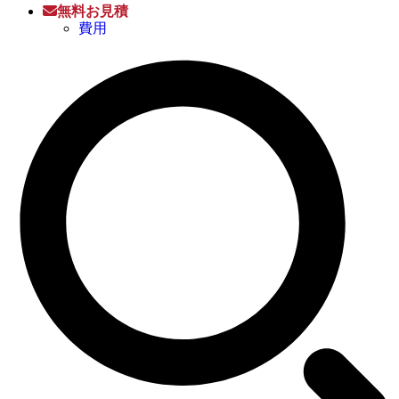
無料お見積
費用