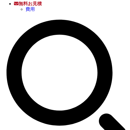
無料お見積
費用