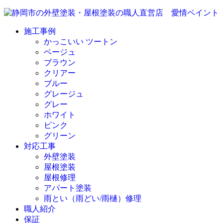
施工事例
かっこいい ツートン
ベージュ
ブラウン
クリアー
ブルー
グレージュ
グレー
ホワイト
ピンク
グリーン
対応工事
外壁塗装
屋根塗装
屋根修理
アパート塗装
雨とい（雨どい/雨樋）修理
職人紹介
保証