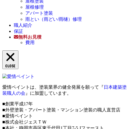
屋根塗装
屋根修理
アパート塗装
雨とい（雨どい/雨樋）修理
職人紹介
保証
無料お見積
費用
CLOSE
愛情ペイントは、塗装業界の健全発展を願って『
日本建築塗
装職人の会
』に加盟しています。
■創業平成17年
■外壁塗装・アパート塗装・マンション塗装の職人直営店
■愛情ペイント
■株式会社ジェスＴＷ
■本社：静岡市葵区東千代田1丁目7-5 Jファースト