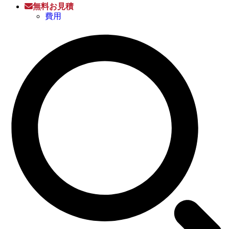
無料お見積
費用