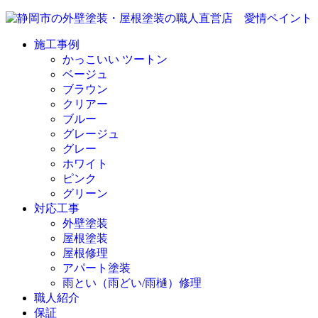
施工事例
かっこいい ツートン
ベージュ
ブラウン
クリアー
ブルー
グレージュ
グレー
ホワイト
ピンク
グリーン
対応工事
外壁塗装
屋根塗装
屋根修理
アパート塗装
雨とい（雨どい/雨樋）修理
職人紹介
保証