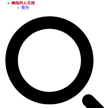
無料お見積
費用