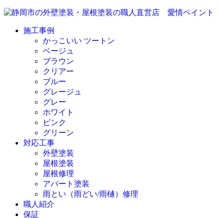
施工事例
かっこいい ツートン
ベージュ
ブラウン
クリアー
ブルー
グレージュ
グレー
ホワイト
ピンク
グリーン
対応工事
外壁塗装
屋根塗装
屋根修理
アパート塗装
雨とい（雨どい/雨樋）修理
職人紹介
保証