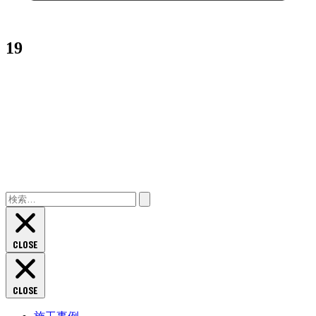
19
検
索:
CLOSE
CLOSE