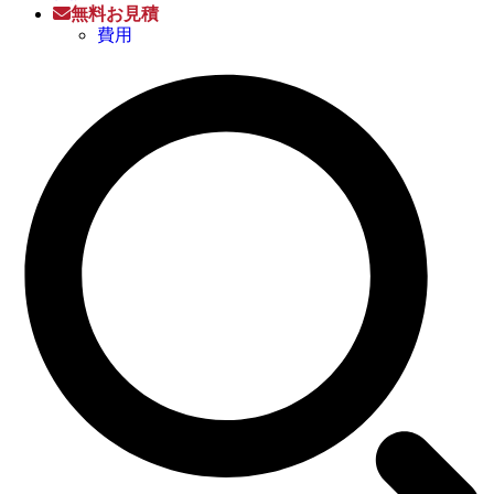
無料お見積
費用