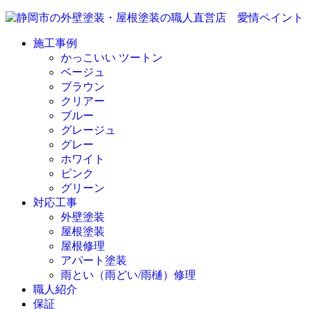
施工事例
かっこいい ツートン
ベージュ
ブラウン
クリアー
ブルー
グレージュ
グレー
ホワイト
ピンク
グリーン
対応工事
外壁塗装
屋根塗装
屋根修理
アパート塗装
雨とい（雨どい/雨樋）修理
職人紹介
保証