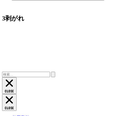
3剥がれ
検
索:
CLOSE
CLOSE