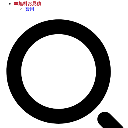
無料お見積
費用