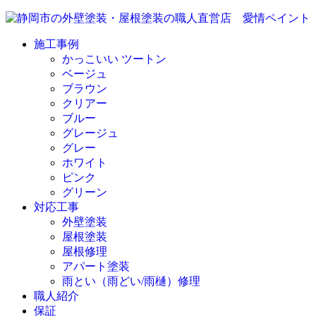
施工事例
かっこいい ツートン
ベージュ
ブラウン
クリアー
ブルー
グレージュ
グレー
ホワイト
ピンク
グリーン
対応工事
外壁塗装
屋根塗装
屋根修理
アパート塗装
雨とい（雨どい/雨樋）修理
職人紹介
保証