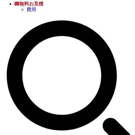
無料お見積
費用