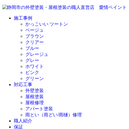
施工事例
かっこいい ツートン
ベージュ
ブラウン
クリアー
ブルー
グレージュ
グレー
ホワイト
ピンク
グリーン
対応工事
外壁塗装
屋根塗装
屋根修理
アパート塗装
雨とい（雨どい/雨樋）修理
職人紹介
保証