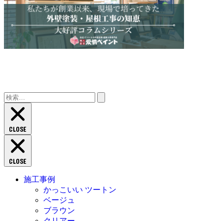
検
索:
CLOSE
CLOSE
施工事例
かっこいい ツートン
ベージュ
ブラウン
クリアー