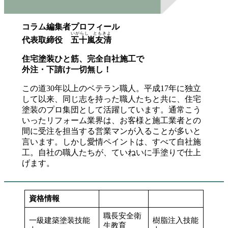
コラム編集者プロフィール
いがらし ともきよ
代表取締役
五十嵐友清
住宅塗装ひと筋、完全自社施工で
外注・下請け一切無し！
この道30年以上のベテラン職人。平成17年に独立
して以来、同じ志を持った職人たちと共に、住宅
塗装のプロ集団として活躍しています。通常こう
いったリフォーム業界は、お客様と施工業者との
間に受注を担当する営業マンが入ることが多いと
言います。しかし愛情ペイントは、すべて自社施
工。自社の職人たちが、ていねいに手塗りで仕上
げます。
資格情報
職長安全衛
一級建築塗装技能
樹脂注入技能
生教育