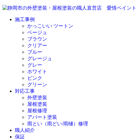
施工事例
かっこいい ツートン
ベージュ
ブラウン
クリアー
ブルー
グレージュ
グレー
ホワイト
ピンク
グリーン
対応工事
外壁塗装
屋根塗装
屋根修理
アパート塗装
雨とい（雨どい/雨樋）修理
職人紹介
保証