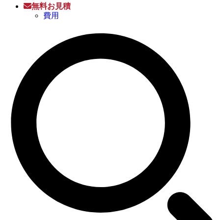
無料お見積
費用