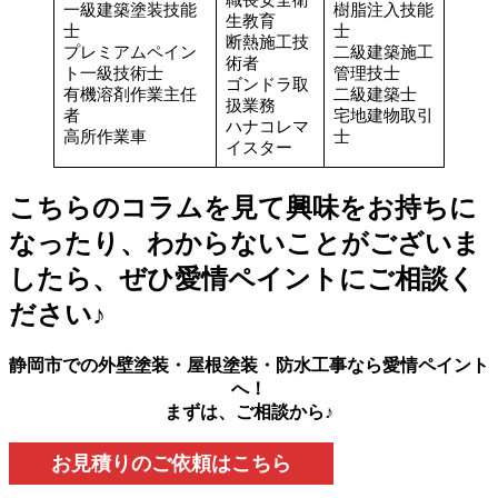
職長安全衛
一級建築塗装技能
樹脂注入技能
生教育
士
士
断熱施工技
プレミアムペイン
二級建築施工
術者
ト一級技術士
管理技士
ゴンドラ取
有機溶剤作業主任
二級建築士
扱業務
者
宅地建物取引
ハナコレマ
高所作業車
士
イスター
こちらのコラムを見て興味をお持ちに
なったり、わからないことがございま
したら、ぜひ愛情ペイントにご相談く
ださい♪
静岡市での外壁塗装・屋根塗装・防水工事なら愛情ペイント
へ！
まずは、ご相談から♪
お見積りのご依頼はこちら