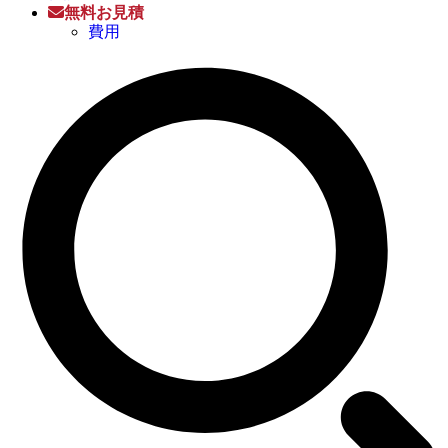
無料お見積
費用