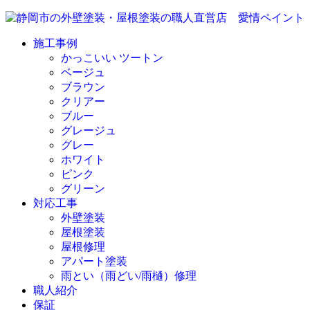
施工事例
かっこいい ツートン
ベージュ
ブラウン
クリアー
ブルー
グレージュ
グレー
ホワイト
ピンク
グリーン
対応工事
外壁塗装
屋根塗装
屋根修理
アパート塗装
雨とい（雨どい/雨樋）修理
職人紹介
保証