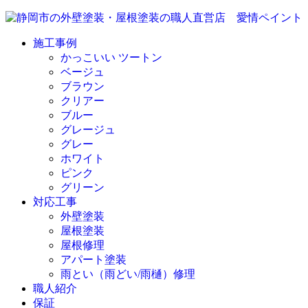
施工事例
かっこいい ツートン
ベージュ
ブラウン
クリアー
ブルー
グレージュ
グレー
ホワイト
ピンク
グリーン
対応工事
外壁塗装
屋根塗装
屋根修理
アパート塗装
雨とい（雨どい/雨樋）修理
職人紹介
保証