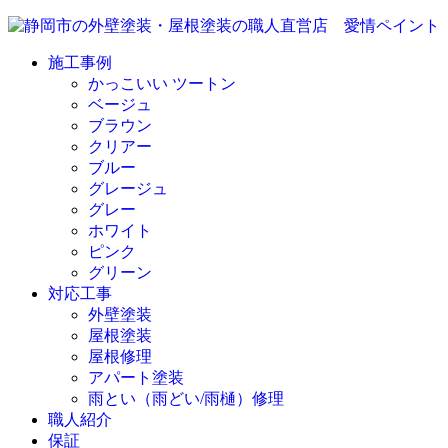
施工事例
かっこいい ツートン
ベージュ
ブラウン
クリアー
ブルー
グレージュ
グレー
ホワイト
ピンク
グリーン
対応工事
外壁塗装
屋根塗装
屋根修理
アパート塗装
雨とい（雨どい/雨樋）修理
職人紹介
保証