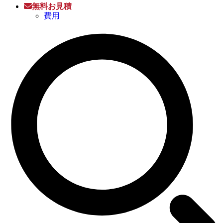
無料お見積
費用