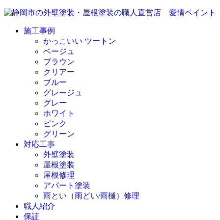
施工事例
かっこいい ツートン
ベージュ
ブラウン
クリアー
ブルー
グレージュ
グレー
ホワイト
ピンク
グリーン
対応工事
外壁塗装
屋根塗装
屋根修理
アパート塗装
雨とい（雨どい/雨樋）修理
職人紹介
保証