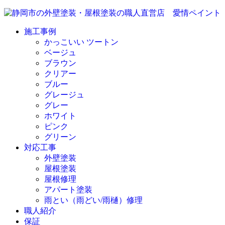
施工事例
かっこいい ツートン
ベージュ
ブラウン
クリアー
ブルー
グレージュ
グレー
ホワイト
ピンク
グリーン
対応工事
外壁塗装
屋根塗装
屋根修理
アパート塗装
雨とい（雨どい/雨樋）修理
職人紹介
保証