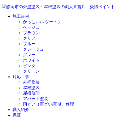
施工事例
かっこいい ツートン
ベージュ
ブラウン
クリアー
ブルー
グレージュ
グレー
ホワイト
ピンク
グリーン
対応工事
外壁塗装
屋根塗装
屋根修理
アパート塗装
雨とい（雨どい/雨樋）修理
職人紹介
保証