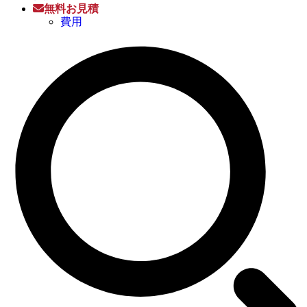
無料お見積
費用