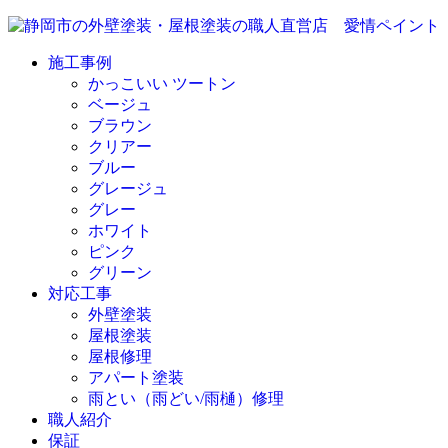
施工事例
かっこいい ツートン
ベージュ
ブラウン
クリアー
ブルー
グレージュ
グレー
ホワイト
ピンク
グリーン
対応工事
外壁塗装
屋根塗装
屋根修理
アパート塗装
雨とい（雨どい/雨樋）修理
職人紹介
保証