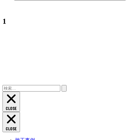
1
検
索:
CLOSE
CLOSE