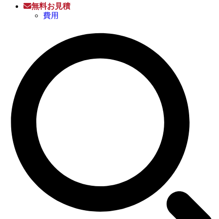
無料お見積
費用