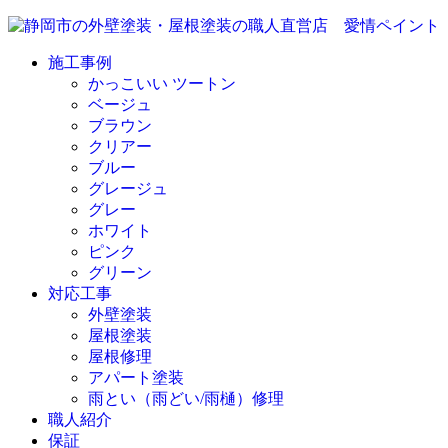
施工事例
かっこいい ツートン
ベージュ
ブラウン
クリアー
ブルー
グレージュ
グレー
ホワイト
ピンク
グリーン
対応工事
外壁塗装
屋根塗装
屋根修理
アパート塗装
雨とい（雨どい/雨樋）修理
職人紹介
保証