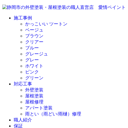
施工事例
かっこいい ツートン
ベージュ
ブラウン
クリアー
ブルー
グレージュ
グレー
ホワイト
ピンク
グリーン
対応工事
外壁塗装
屋根塗装
屋根修理
アパート塗装
雨とい（雨どい/雨樋）修理
職人紹介
保証