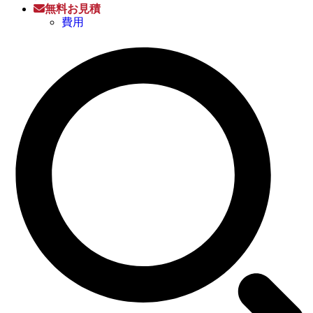
無料お見積
費用