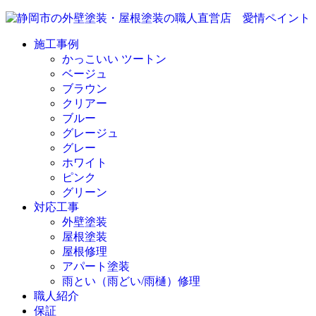
施工事例
かっこいい ツートン
ベージュ
ブラウン
クリアー
ブルー
グレージュ
グレー
ホワイト
ピンク
グリーン
対応工事
外壁塗装
屋根塗装
屋根修理
アパート塗装
雨とい（雨どい/雨樋）修理
職人紹介
保証