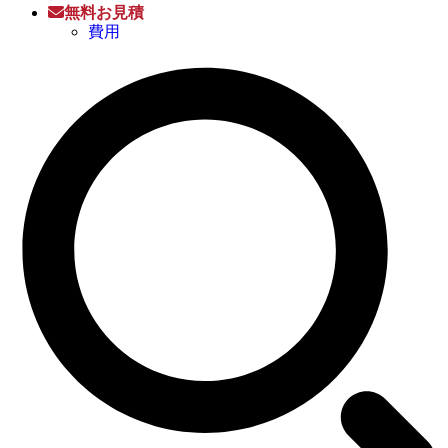
無料お見積
費用