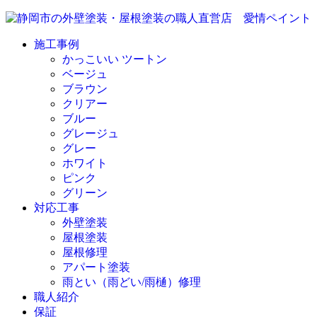
施工事例
かっこいい ツートン
ベージュ
ブラウン
クリアー
ブルー
グレージュ
グレー
ホワイト
ピンク
グリーン
対応工事
外壁塗装
屋根塗装
屋根修理
アパート塗装
雨とい（雨どい/雨樋）修理
職人紹介
保証