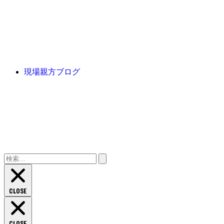
現場親方ブログ
検
索:
CLOSE
CLOSE