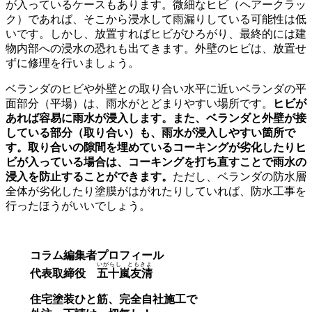
が入っているケースもあります。微細なヒビ（ヘアークラッ
ク）であれば、そこから浸水して雨漏りしている可能性は低
いです。しかし、放置すればヒビがひろがり、最終的には建
物内部への浸水の恐れも出てきます。外壁のヒビは、放置せ
ずに修理を行いましょう。
ベランダのヒビや外壁との取り合い水平に近いベランダの平
面部分（平場）は、雨水がとどまりやすい場所です。
ヒビが
あれば容易に雨水が浸入します。また、ベランダと外壁が接
している部分（取り合い）も、雨水が浸入しやすい箇所で
す。取り合いの隙間を埋めているコーキングが劣化したりヒ
ビが入っている場合は、コーキングを打ち直すことで雨水の
浸入を防止することができます。
ただし、ベランダの防水層
全体が劣化したり塗膜がはがれたりしていれば、防水工事を
行ったほうがいいでしょう。
コラム編集者プロフィール
いがらし ともきよ
代表取締役
五十嵐友清
住宅塗装ひと筋、完全自社施工で