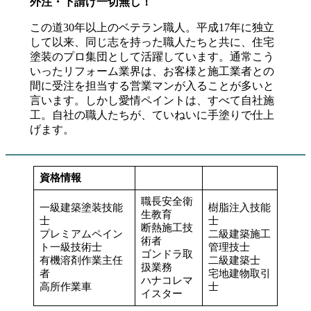
外注・下請け一切無し！
この道30年以上のベテラン職人。平成17年に独立
して以来、同じ志を持った職人たちと共に、住宅
塗装のプロ集団として活躍しています。通常こう
いったリフォーム業界は、お客様と施工業者との
間に受注を担当する営業マンが入ることが多いと
言います。しかし愛情ペイントは、すべて自社施
工。自社の職人たちが、ていねいに手塗りで仕上
げます。
資格情報
職長安全衛
一級建築塗装技能
樹脂注入技能
生教育
士
士
断熱施工技
プレミアムペイン
二級建築施工
術者
ト一級技術士
管理技士
ゴンドラ取
有機溶剤作業主任
二級建築士
扱業務
者
宅地建物取引
ハナコレマ
高所作業車
士
イスター