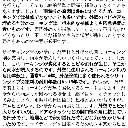
を行えば、自分でも比較的簡単に雨漏り補修ができることも
あります。しかし、
雨漏りの原因は多岐にわたるため、コー
キングでは補修できないことも多いです。外壁のヒビや穴を
埋めるだけのコーキングは、根本的な補修よりも応急処置に
近いものです。
専門外の人が補修して、かえって不具合がひ
どくなったり、不十分な補修でさらに状態が悪化したりする
恐れもあるので注意が必要です。
サイディング※の外壁は、外壁材と外壁材の間にコーキング
剤を充填し、雨水が浸入しないつくりになっています。しか
し、この
コーキングが劣化するとヒビや割れが生じ、そこか
ら雨水が浸入するのです。外壁に使用されるコーキング剤の
耐用年数は、通常5～10年。外壁塗装に多く使われるシリコ
ンタイプの塗料の耐用年数は8～15年です。
そのため、外壁
塗装よりもコーキングが早く劣化するケースもあります。外
壁からの雨漏りが疑われる場合は、継ぎ目をまずチェックし
てみましょう。雨漏りの原因箇所は屋根と思いがちですが、
穴やヒビがあれば外壁からも雨漏りはします。
外壁でヒビが
入りやすいのは、ドアやサッシなどの開口部の角に接してい
る部分です。地震などで家が揺れた時などに力がかかりやす
いためです。
サイディングを固定するためのクギ穴からヒビ