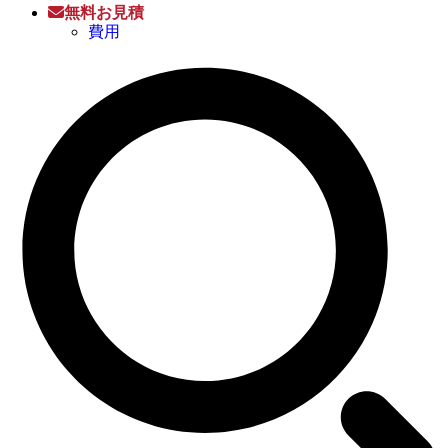
無料お見積
費用