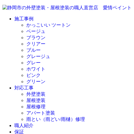
施工事例
かっこいい ツートン
ベージュ
ブラウン
クリアー
ブルー
グレージュ
グレー
ホワイト
ピンク
グリーン
対応工事
外壁塗装
屋根塗装
屋根修理
アパート塗装
雨とい（雨どい/雨樋）修理
職人紹介
保証