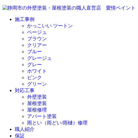
施工事例
かっこいい ツートン
ベージュ
ブラウン
クリアー
ブルー
グレージュ
グレー
ホワイト
ピンク
グリーン
対応工事
外壁塗装
屋根塗装
屋根修理
アパート塗装
雨とい（雨どい/雨樋）修理
職人紹介
保証