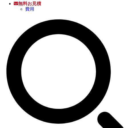
無料お見積
費用