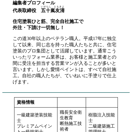
編集者プロフィール
いがらし ともきよ
代表取締役
五十嵐友清
住宅塗装ひと筋、完全自社施工で
外注・下請け一切無し！
この道30年以上のベテラン職人。平成17年に独立
して以来、同じ志を持った職人たちと共に、住宅
塗装のプロ集団として活躍しています。通常こう
いったリフォーム業界は、お客様と施工業者との
間に受注を担当する営業マンが入ることが多いと
言います。しかし愛情ペイントは、すべて自社施
工。自社の職人たちが、ていねいに手塗りで仕上
げます。
資格情報
職長安全衛
一級建築塗装技能
樹脂注入技能
生教育
士
士
断熱施工技
プレミアムペイン
二級建築施工
術者
ト一級技術士
管理技士