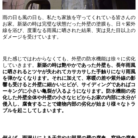
雨の日も風の日も、私たち家族を守ってくれている皆さんの
お家。新築の時は完璧な状態だった外壁の塗膜も、日々紫外
線を浴び、度重なる雨風に晒された結果、実は見た目以上の
ダメージを受けています。
見た感じではわからなくても、外壁の防水機能は徐々に劣化
していきます。
新築の時は艶やかであった外壁も、長年雨風
に晒されるとツヤが失われてカサカサした手触りになり雨風
を弾かなくなります。それに加えて、寒暖の差や紫外線の影
響も受けると外壁に細かいヒビが、サイディングであればコ
ーキングに小さい亀裂が入るようになります。防水機能の劣
化した外壁全体や外壁の小さなヒビからお家の内部に水分が
侵入し、腐食することで建物内部の劣化が始まり様々なトラ
ブルを起こしてしまいます。
例えば、雨漏りによる天井やお部屋の壁の腐食、窓枠の腐食