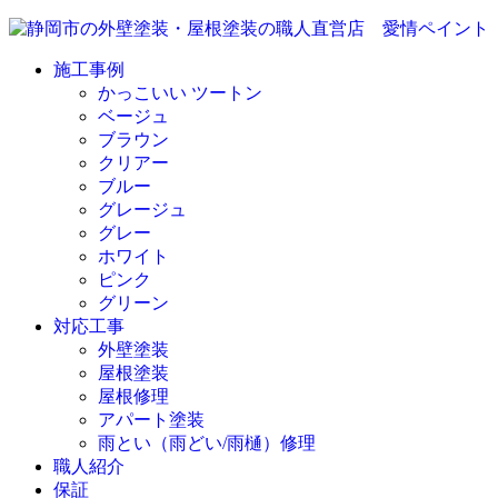
施工事例
かっこいい ツートン
ベージュ
ブラウン
クリアー
ブルー
グレージュ
グレー
ホワイト
ピンク
グリーン
対応工事
外壁塗装
屋根塗装
屋根修理
アパート塗装
雨とい（雨どい/雨樋）修理
職人紹介
保証