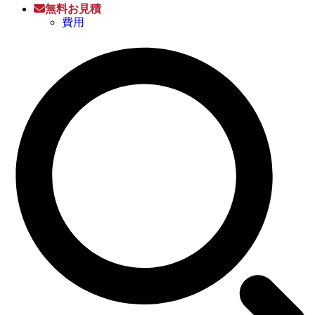
無料お見積
費用