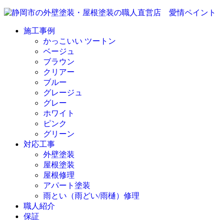
施工事例
かっこいい ツートン
ベージュ
ブラウン
クリアー
ブルー
グレージュ
グレー
ホワイト
ピンク
グリーン
対応工事
外壁塗装
屋根塗装
屋根修理
アパート塗装
雨とい（雨どい/雨樋）修理
職人紹介
保証