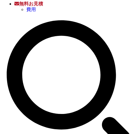
無料お見積
費用