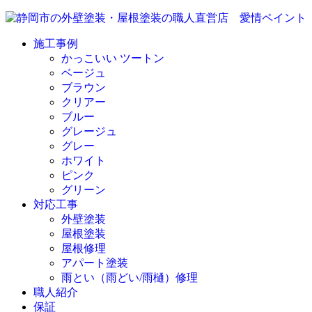
施工事例
かっこいい ツートン
ベージュ
ブラウン
クリアー
ブルー
グレージュ
グレー
ホワイト
ピンク
グリーン
対応工事
外壁塗装
屋根塗装
屋根修理
アパート塗装
雨とい（雨どい/雨樋）修理
職人紹介
保証