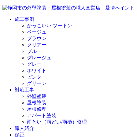
施工事例
かっこいい ツートン
ベージュ
ブラウン
クリアー
ブルー
グレージュ
グレー
ホワイト
ピンク
グリーン
対応工事
外壁塗装
屋根塗装
屋根修理
アパート塗装
雨とい（雨どい/雨樋）修理
職人紹介
保証