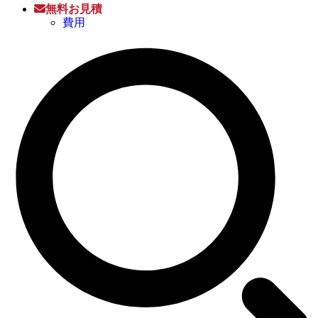
無料お見積
費用