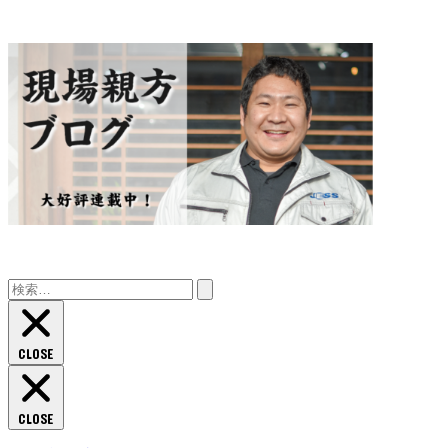
検
索:
CLOSE
CLOSE