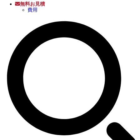
無料お見積
費用