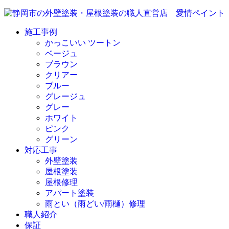
施工事例
かっこいい ツートン
ベージュ
ブラウン
クリアー
ブルー
グレージュ
グレー
ホワイト
ピンク
グリーン
対応工事
外壁塗装
屋根塗装
屋根修理
アパート塗装
雨とい（雨どい/雨樋）修理
職人紹介
保証